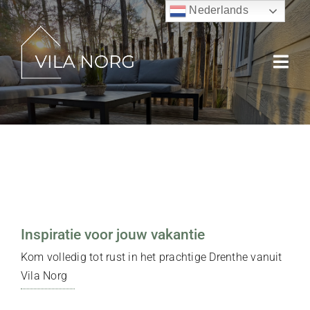
Ga
Nederlands
naar
inhoud
Togg
Navi
Home
Over Vila Norg
Omgeving
Inspiratie voor jouw vakantie
Vakantiehuisje Norg met twee
slaapkamers bij bos en dorp
Bospark
Kom volledig tot rust in het prachtige Drenthe vanuit
Vila Norg
Vila Norg
Reviews