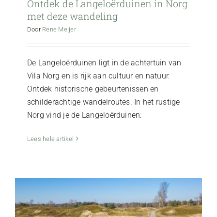
Ontdek de Langeloërduinen in Norg
met deze wandeling
Door
Rene Meijer
De Langeloërduinen ligt in de achtertuin van
Vila Norg en is rijk aan cultuur en natuur.
Ontdek historische gebeurtenissen en
schilderachtige wandelroutes. In het rustige
Norg vind je de Langeloërduinen:
Fietsvakantie Norg en omgeving: ontdek de
mooiste routes
Lees hele artikel
Activiteiten
De Kop van Drenthe
Natuur & Buitenleven