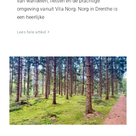
van wandelen, fietsen en de prachtige
omgeving vanuit Vila Norg. Norg in Drenthe is
een heerlijke
Ontdek de Langeloërduinen in Norg met
deze wandeling
Lees hele artikel
Activiteiten
De Kop van Drenthe
Natuur & Buitenleven
Ontspanning & Rust
Uncategorized