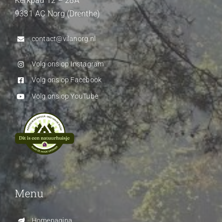
Kerkpad 12 – 28A
9331 AC Norg (Drenthe)
contact@vilanorg.nl
Volg ons op Instagram
Volg ons op Facebook
Volg ons op YouTube
Menu
Homepagina