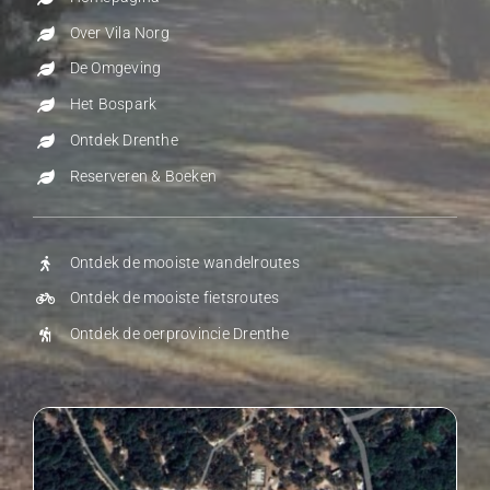
Over Vila Norg
De Omgeving
Het Bospark
Ontdek Drenthe
Reserveren & Boeken
Ontdek de mooiste wandelroutes
Ontdek de mooiste fietsroutes
Ontdek de oerprovincie Drenthe