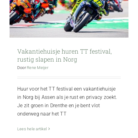
Vakantiehuisje huren TT festival,
rustig slapen in Norg
Door
Rene Meijer
Huur voor het TT festival een vakantiehuisje
in Norg bij Assen als je rust en privacy zoekt.
Je zit groen in Drenthe en je bent vlot
onderweg naar het TT
Molenduinbad zwembad in Norg: heerlijk
subtropisch genieten
Lees hele artikel
Activiteiten
Ontspanning & Rust