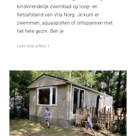
kindvriendelijk zwembad op loop- en
fietsafstand van Vila Norg. Je kunt er
zwemmen, aquasporten of ontspannen met
het hele gezin. Ben je
Vakantie in Drenthe met kinderen: ontdek
de leukste uitjes
Lees hele artikel
De Kop van Drenthe
Natuur & Buitenleven
Vila Norg